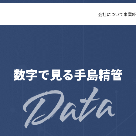
会社について
事業
数字で見る手島精管
Data