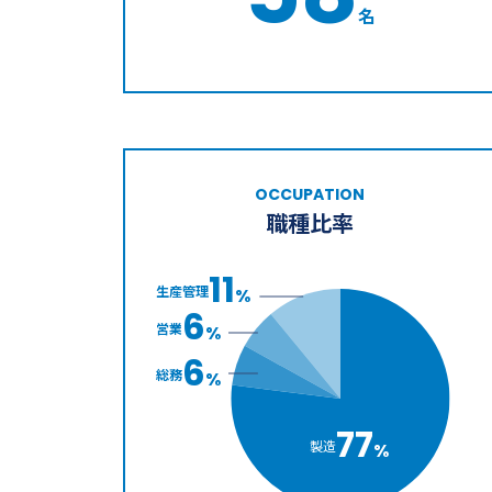
名
OCCUPATION
職種比率
11
生産管理
%
6
営業
%
6
総務
%
77
製造
%